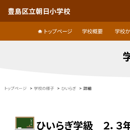
豊島区立朝日小学校
トップページ
学校概要
学校か
トップページ
>
学校の様子
>
ひいらぎ
>
詳細
ひいらぎ学級 ２．３