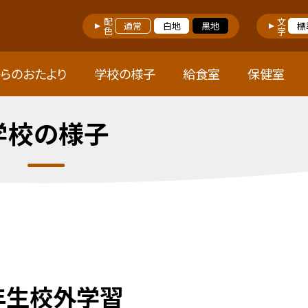
配色
文字
通常
白地
黒地
標
らのおたより
学校の様子
給食室
保健室
学校の様子
年生校外学習