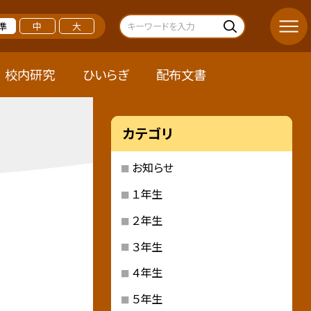
準
中
大
校内研究
ひいらぎ
配布文書
カテゴリ
お知らせ
１年生
２年生
３年生
４年生
５年生