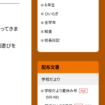
６年生
ひいらぎ
全学年
ってきま
給食
校長日記
団遊びを
配布文書
学校だより
学校だより夏休み号
PDF
(505 KB)