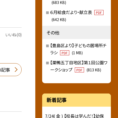
(683 KB)
６月給食だより・献立表
PDF
(642 KB)
その他
いいね(0)
【豊島区より】子どもの居場所チ
ラシ
(1 MB)
PDF
【巣鴨五丁目地区】第１回公園ワ
の記事
ークショップ
(813 KB)
PDF
新着記事
7/24( 金 ) 【校長は学んだ！】幼保