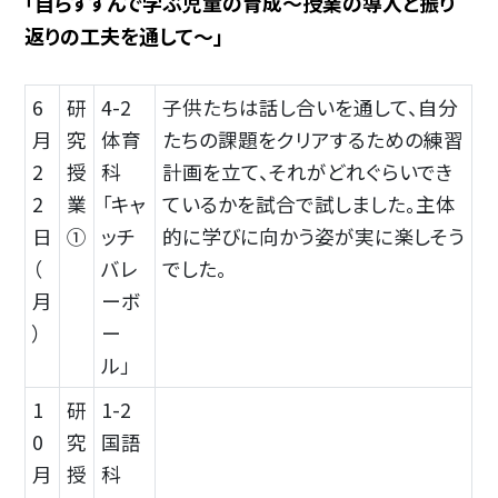
「自らすすんで学ぶ児童の育成～授業の導入と振り
返りの工夫を通して～」
6
研
4-2
子供たちは話し合いを通して、自分
月
究
体育
たちの課題をクリアするための練習
2
授
科
計画を立て、それがどれぐらいでき
2
業
「キャ
ているかを試合で試しました。主体
日
①
ッチ
的に学びに向かう姿が実に楽しそう
（
バレ
でした。
月
ーボ
）
ー
ル」
1
研
1-2
0
究
国語
月
授
科