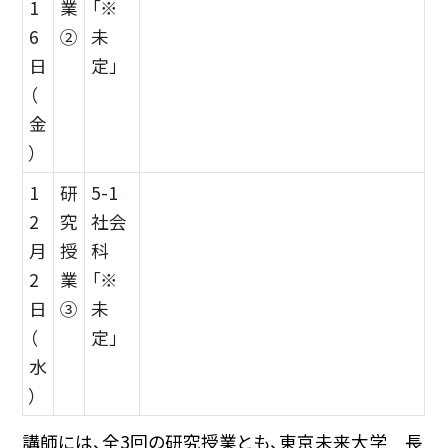
1
業
「※
6
②
未
日
定」
（
金
）
1
研
5-1
2
究
社会
月
授
科
2
業
「※
日
③
未
（
定」
水
）
講師には、全3回の研究授業とも、東京未来大学 長