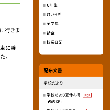
６年生
ひいらぎ
全学年
に行きま
給食
校長日記
転車に乗
た。
配布文書
学校だより
学校だより夏休み号
PDF
(505 KB)