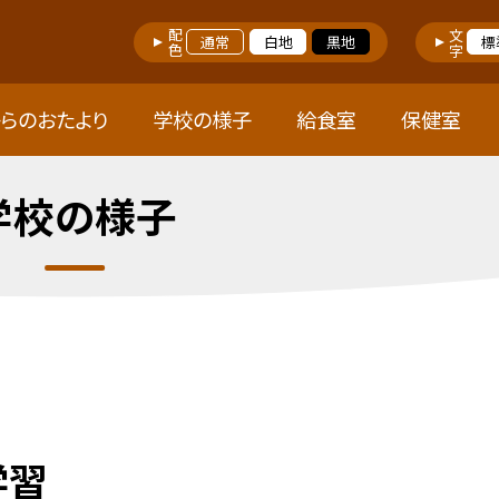
配色
文字
通常
白地
黒地
標
らのおたより
学校の様子
給食室
保健室
学校の様子
学習