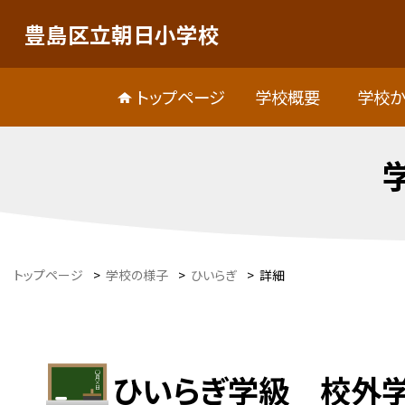
豊島区立朝日小学校
トップページ
学校概要
学校か
トップページ
>
学校の様子
>
ひいらぎ
>
詳細
ひいらぎ学級 校外