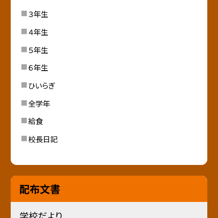
３年生
４年生
５年生
６年生
ひいらぎ
全学年
給食
校長日記
配布文書
学校だより