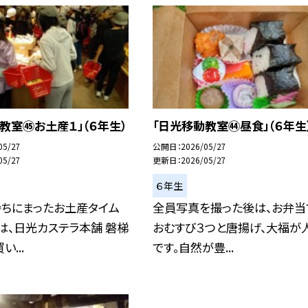
教室㊺お土産１」（６年生）
「日光移動教室㊹昼食」（６年生
05/27
公開日
2026/05/27
05/27
更新日
2026/05/27
６年生
待ちにまったお土産タイム
全員写真を撮った後は、お弁当
は、日光カステラ本舗 磐梯
おむすび３つと唐揚げ、大福が
...
です。自然が豊...