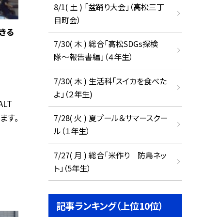
8/1( 土 ) 「盆踊り大会」（高松三丁
目町会）
きる
7/30( 木 ) 総合「高松SDGs探検
隊〜報告書編」（４年生）
7/30( 木 ) 生活科「スイカを食べた
よ」（２年生)
LT
ます。
7/28( 火 ) 夏プール＆サマースクー
ル（１年生）
7/27( 月 ) 総合「米作り 防鳥ネッ
ト」（5年生）
記事ランキング（上位10位）