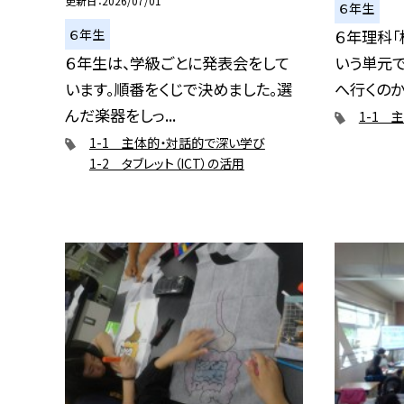
更新日
2026/07/01
６年生
６年生
６年理科「
６年生は、学級ごとに発表会をして
いう単元
います。順番をくじで決めました。選
へ行くのかを
んだ楽器をしっ...
1-1 
1-1 主体的・対話的で深い学び
1-2 タブレット（ICT）の活用