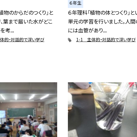
６年生
植物のからだのつくり」と
６年理科「植物の体とつくり」と
で、葉まで届いた水がどこ
単元の学習を行いました。人間
考...
には血管があり...
主体的・対話的で深い学び
1-1 主体的・対話的で深い学び