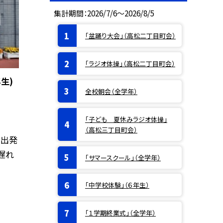
集計期間：2026/7/6～2026/8/5
「盆踊り大会」（高松二丁目町会）
「ラジオ体操」（高松二丁目町会）
生)
全校朝会（全学年）
「子ども 夏休みラジオ体操」
（高松三丁目町会）
て出発
遅れ
「サマースクール」（全学年）
「中学校体験」（６年生）
「１学期終業式」（全学年）