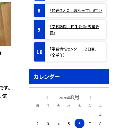
「盆踊り大会」（高松三丁目町会）
「学校訪問」（民生委員・児童委
員）
「学習情報センター ２日目」
）
（全学年）
カレンダー
です。
人気
8月
2026年
日
月
火
水
木
金
土
1
2
3
4
5
6
7
8