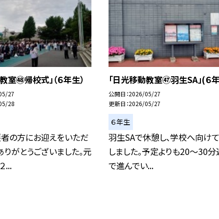
教室㊽帰校式」（６年生）
「日光移動教室㊼羽生SA」(６年
05/27
公開日
2026/05/27
05/28
更新日
2026/05/27
６年生
護者の方にお迎えをいただ
羽生SAで休憩し、学校へ向け
ありがとうございました。元
しました。予定よりも20〜30分
...
で進んでい...