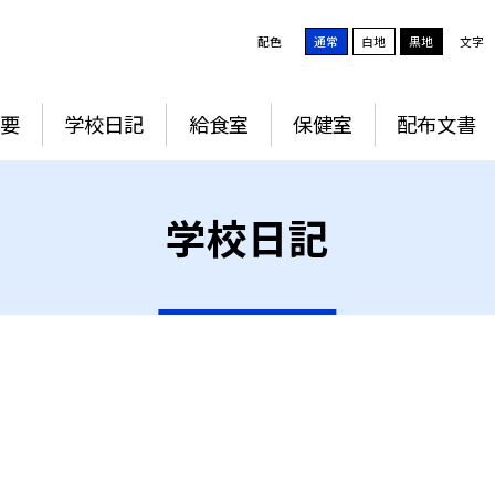
配色
通常
白地
黒地
文字
要
学校日記
給食室
保健室
配布文書
学校日記