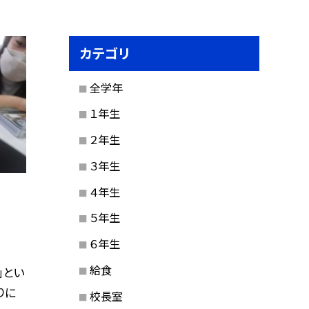
カテゴリ
全学年
１年生
２年生
３年生
４年生
５年生
６年生
給食
」とい
りに
校長室