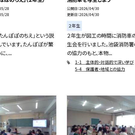
05/28
公開日
2026/04/30
05/28
更新日
2026/04/30
２年生
たんぽぽのちえ」という説
２年生が図工の時間に消防車
んでいます。たんぽぽが繁
生会を行いました。池袋消防署
、...
の協力のもと、本物...
1-1 主体的・対話的で深い学び
5-4 保護者・地域との協力