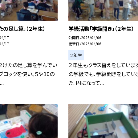
たの足し算」（２年生）
学級活動「学級開き」（２年生）
04/17
公開日
2026/04/06
04/17
更新日
2026/04/06
２年生
２けたの足し算を学んでい
２年生もクラス替えをしています
ブロックを使い、５や10の
の学級でも、学級開きをしてい
..
た。円になって...