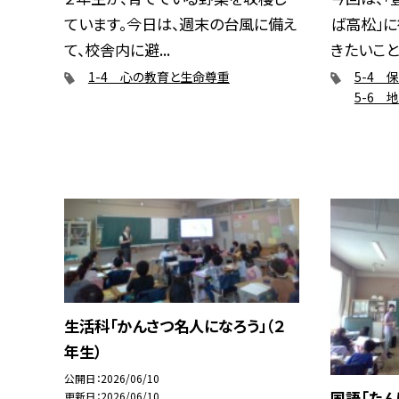
ています。今日は、週末の台風に備え
ば高松」に
て、校舎内に避...
きたいことを
1-4 心の教育と生命尊重
5-4 
5-6 
生活科「かんさつ名人になろう」（２
年生）
公開日
2026/06/10
国語「たん
更新日
2026/06/10