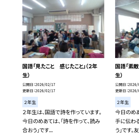
国語「見たこと 感じたこと」（２年
国語「素敵
生）
生）
公開日
2026/02/17
公開日
2026/
更新日
2026/02/17
更新日
2026/
２年生
２年生
２年生は、国語で詩を作っています。
今日のめあ
今日のめあては、「詩を作って、読み
手に伝わ
合おう」です...
う」です。友達