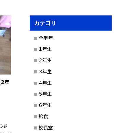
カテゴリ
全学年
１年生
２年生
３年生
（２年
４年生
５年生
６年生
給食
に挑
校長室