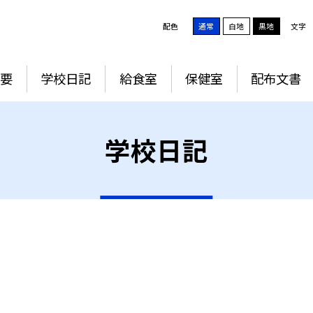
配色
通常
白地
黒地
文字
要
学校日記
給食室
保健室
配布文書
学校日記