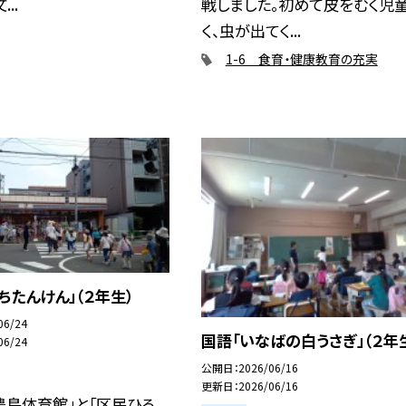
..
戦しました。初めて皮をむく児
く、虫が出てく...
1-6 食育・健康教育の充実
ちたんけん」（２年生）
06/24
国語「いなばの白うさぎ」（２年
06/24
公開日
2026/06/16
更新日
2026/06/16
豊島体育館」と「区民ひろ