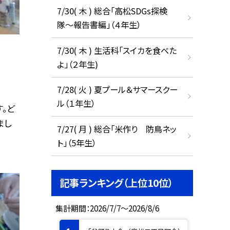
7/30( 木 ) 総合「高松SDGs探検
隊〜報告書編」（４年生）
7/30( 木 ) 生活科「スイカを食べた
よ」（２年生)
7/28( 火 ) 夏プール＆サマースクー
ル（１年生）
。ど
まし
7/27( 月 ) 総合「米作り 防鳥ネッ
ト」（5年生）
記事ランキング（上位10位）
集計期間：2026/7/7～2026/8/6