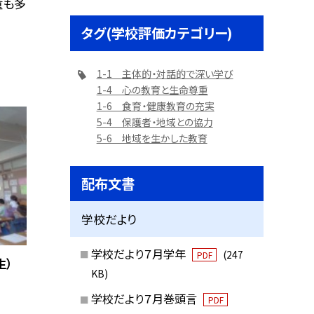
童も多
タグ(学校評価カテゴリー)
1-1 主体的・対話的で深い学び
1-4 心の教育と生命尊重
1-6 食育・健康教育の充実
5-4 保護者・地域との協力
5-6 地域を生かした教育
配布文書
学校だより
学校だより７月学年
(247
PDF
生）
KB)
学校だより７月巻頭言
PDF