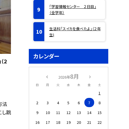
「学習情報センター ２日目」
（全学年）
生活科「スイカを食べたよ」（２年
生)
カレンダー
（２
8月
2026年
日
月
火
水
木
金
土
1
2
3
4
5
6
7
8
方法
こし跳
9
10
11
12
13
14
15
16
17
18
19
20
21
22