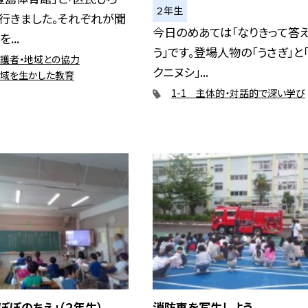
２年生
行きました。それぞれが聞
今日のめあては「なりきって答
...
う」です。登場人物の「うさぎ」と
保護者・地域との協力
クニヌシ」...
地域を生かした教育
1-1 主体的・対話的で深い学び
ぽぽのちえ」（２年生）
消防車を写生しよう