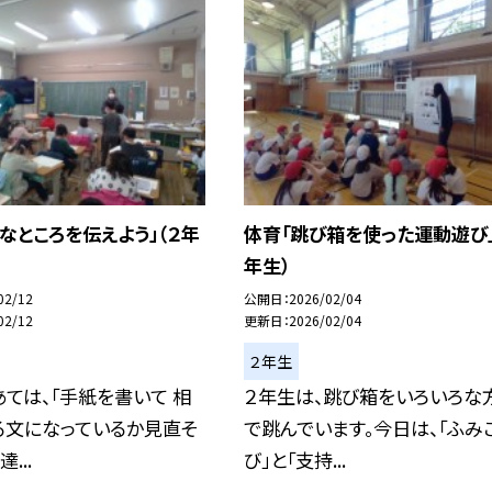
なところを伝えよう」（２年
体育「跳び箱を使った運動遊び」
年生）
02/12
公開日
2026/02/04
02/12
更新日
2026/02/04
２年生
ては、「手紙を書いて 相
２年生は、跳び箱をいろいろな
る文になっているか見直そ
で跳んでいます。今日は、「ふみ
...
び」と「支持...