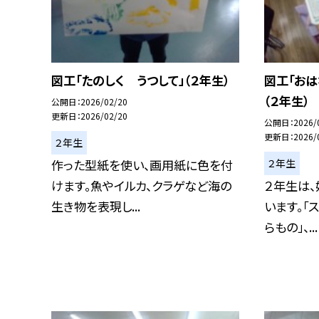
図工「たのしく うつして」（２年生）
図工「おは
（２年生）
公開日
2026/02/20
更新日
2026/02/20
公開日
2026/
更新日
2026/
２年生
２年生
作った型紙を使い、画用紙に色を付
けます。魚やイルカ、クラゲなど海の
２年生は
生き物を表現し...
います。「
らもの」、...