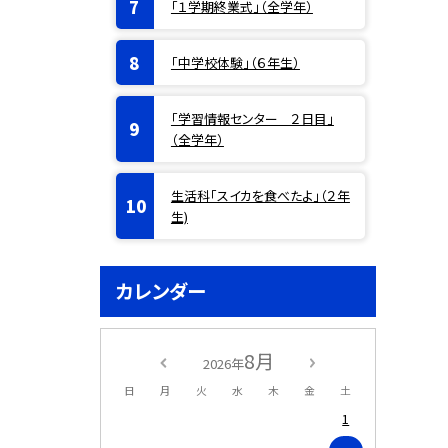
「１学期終業式」（全学年）
「中学校体験」（６年生）
「学習情報センター ２日目」
（全学年）
生活科「スイカを食べたよ」（２年
生)
カレンダー
8月
2026年
日
月
火
水
木
金
土
1