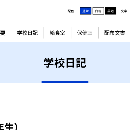
配色
通常
白地
黒地
文字
要
学校日記
給食室
保健室
配布文書
学校日記
年生）