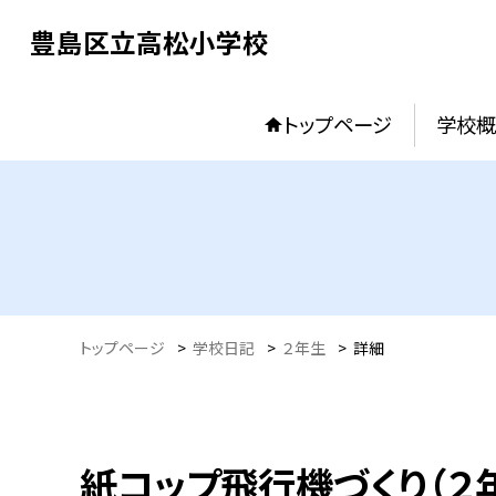
豊島区立高松小学校
トップページ
学校概
トップページ
>
学校日記
>
２年生
>
詳細
紙コップ飛行機づくり（２