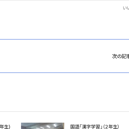
いい
次の記
年生)
国語「漢字学習」（２年生）