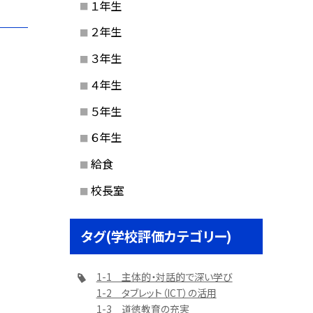
１年生
２年生
３年生
４年生
５年生
６年生
給食
校長室
タグ(学校評価カテゴリー)
1-1 主体的・対話的で深い学び
1-2 タブレット（ICT）の活用
1-3 道徳教育の充実