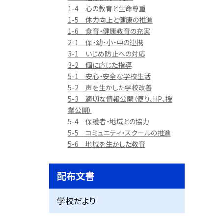
1-4 心の教育と生命尊重
1-5 体力向上と健康の推進
1-6 食育・健康教育の充実
2-1 保・幼・小・中の連携
3-1 いじめ防止への対応
3-2 個に応じた指導
5-1 安心・安全な学校生活
5-2 声を生かした学校改善
5-3 適切な情報公開（便り、HP、授
業公開）
5-4 保護者・地域との協力
5-5 コミュニティ・スクールの推進
5-6 地域を生かした教育
配布文書
学校だより