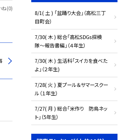
ね(0)
8/1( 土 ) 「盆踊り大会」（高松三丁
目町会）
7/30( 木 ) 総合「高松SDGs探検
隊〜報告書編」（４年生）
事
7/30( 木 ) 生活科「スイカを食べた
よ」（２年生)
7/28( 火 ) 夏プール＆サマースクー
ル（１年生）
7/27( 月 ) 総合「米作り 防鳥ネッ
ト」（5年生）