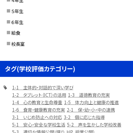
４年生
５年生
６年生
給食
校長室
タグ(学校評価カテゴリー)
1-1 主体的・対話的で深い学び
1-2 タブレット（ICT）の活用
1-3 道徳教育の充実
1-4 心の教育と生命尊重
1-5 体力向上と健康の推進
1-6 食育・健康教育の充実
2-1 保・幼・小・中の連携
3-1 いじめ防止への対応
3-2 個に応じた指導
5-1 安心・安全な学校生活
5-2 声を生かした学校改善
5-3 適切な情報公開（便り、HP、授業公開）