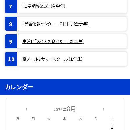
「１学期終業式」（全学年）
「学習情報センター ２日目」（全学年）
生活科「スイカを食べたよ」（２年生)
夏プール＆サマースクール（１年生）
カレンダー
8月
2026年
日
月
火
水
木
金
土
1