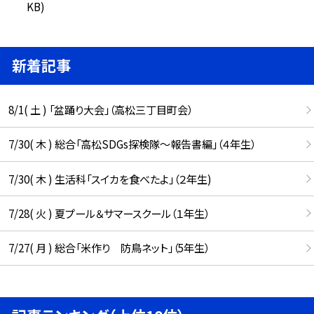
KB)
新着記事
8/1( 土 ) 「盆踊り大会」（高松三丁目町会）
7/30( 木 ) 総合「高松SDGs探検隊〜報告書編」（４年生）
7/30( 木 ) 生活科「スイカを食べたよ」（２年生)
7/28( 火 ) 夏プール＆サマースクール（１年生）
7/27( 月 ) 総合「米作り 防鳥ネット」（5年生）