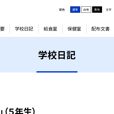
配色
通常
白地
黒地
文字
要
学校日記
給食室
保健室
配布文書
学校日記
（５年生）