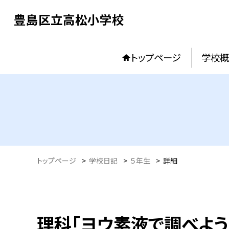
豊島区立高松小学校
トップページ
学校概
トップページ
>
学校日記
>
５年生
>
詳細
理科「ヨウ素液で調べよう」