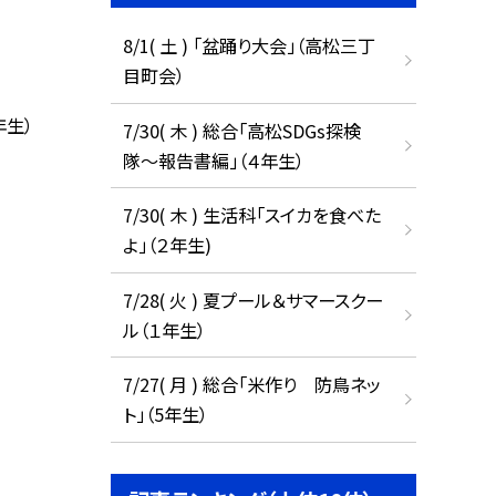
8/1( 土 ) 「盆踊り大会」（高松三丁
目町会）
年生）
7/30( 木 ) 総合「高松SDGs探検
隊〜報告書編」（４年生）
7/30( 木 ) 生活科「スイカを食べた
よ」（２年生)
7/28( 火 ) 夏プール＆サマースクー
ル（１年生）
7/27( 月 ) 総合「米作り 防鳥ネッ
ト」（5年生）