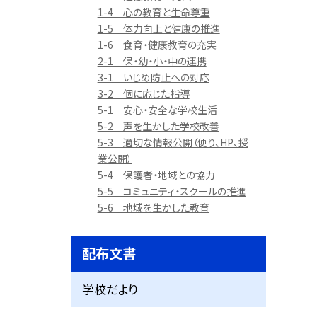
1-4 心の教育と生命尊重
1-5 体力向上と健康の推進
1-6 食育・健康教育の充実
2-1 保・幼・小・中の連携
3-1 いじめ防止への対応
3-2 個に応じた指導
5-1 安心・安全な学校生活
5-2 声を生かした学校改善
5-3 適切な情報公開（便り、HP、授
業公開）
5-4 保護者・地域との協力
5-5 コミュニティ・スクールの推進
5-6 地域を生かした教育
配布文書
学校だより