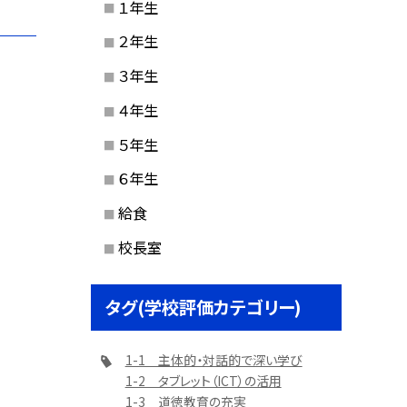
１年生
２年生
３年生
４年生
５年生
６年生
給食
校長室
タグ(学校評価カテゴリー)
1-1 主体的・対話的で深い学び
1-2 タブレット（ICT）の活用
1-3 道徳教育の充実