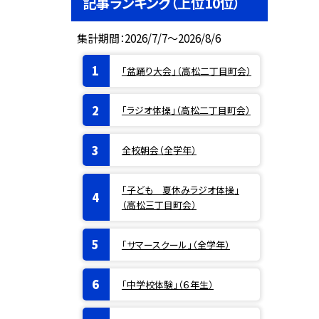
記事ランキング（上位10位）
集計期間：2026/7/7～2026/8/6
「盆踊り大会」（高松二丁目町会）
「ラジオ体操」（高松二丁目町会）
全校朝会（全学年）
「子ども 夏休みラジオ体操」
（高松三丁目町会）
「サマースクール」（全学年）
「中学校体験」（６年生）