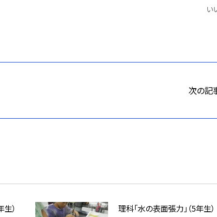
いい
次の記
年生）
理科「水の表面張力」（5年生）