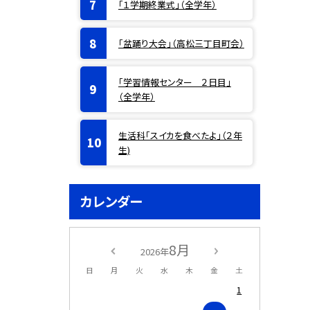
「１学期終業式」（全学年）
「盆踊り大会」（高松三丁目町会）
「学習情報センター ２日目」
（全学年）
生活科「スイカを食べたよ」（２年
生)
カレンダー
8月
2026年
日
月
火
水
木
金
土
1