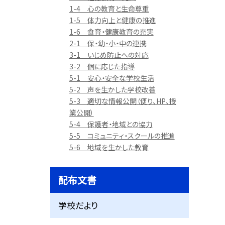
1-4 心の教育と生命尊重
1-5 体力向上と健康の推進
1-6 食育・健康教育の充実
2-1 保・幼・小・中の連携
3-1 いじめ防止への対応
3-2 個に応じた指導
5-1 安心・安全な学校生活
5-2 声を生かした学校改善
5-3 適切な情報公開（便り、HP、授
業公開）
5-4 保護者・地域との協力
5-5 コミュニティ・スクールの推進
5-6 地域を生かした教育
配布文書
学校だより