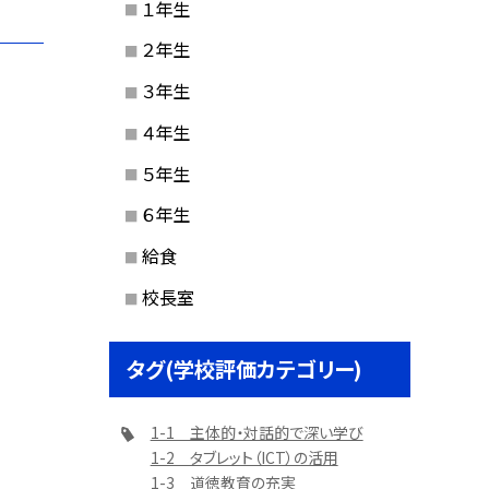
１年生
２年生
３年生
４年生
５年生
６年生
給食
校長室
タグ(学校評価カテゴリー)
1-1 主体的・対話的で深い学び
1-2 タブレット（ICT）の活用
1-3 道徳教育の充実