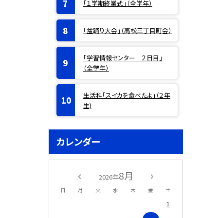
「１学期終業式」（全学年）
「盆踊り大会」（高松三丁目町会）
「学習情報センター ２日目」
（全学年）
生活科「スイカを食べたよ」（２年
生)
カレンダー
8月
2026年
日
月
火
水
木
金
土
1