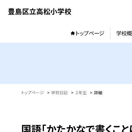
豊島区立高松小学校
トップページ
学校概
トップページ
>
学校日記
>
２年生
>
詳細
国語「かたかなで書くことば