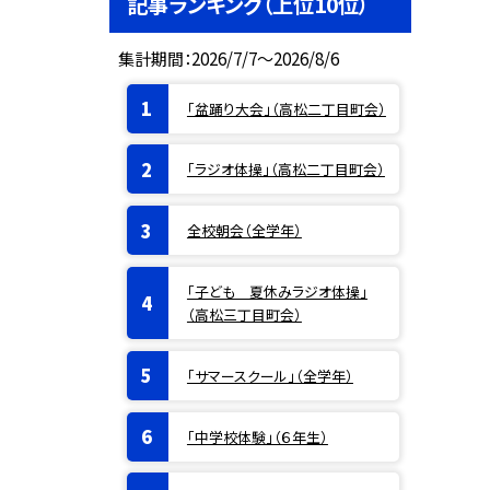
記事ランキング（上位10位）
集計期間：2026/7/7～2026/8/6
「盆踊り大会」（高松二丁目町会）
「ラジオ体操」（高松二丁目町会）
全校朝会（全学年）
「子ども 夏休みラジオ体操」
（高松三丁目町会）
「サマースクール」（全学年）
「中学校体験」（６年生）