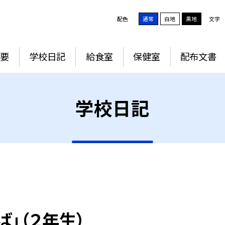
配色
通常
白地
黒地
文字
要
学校日記
給食室
保健室
配布文書
学校日記
」（２年生）