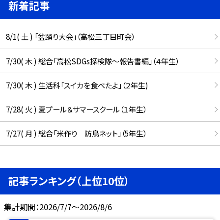
新着記事
8/1( 土 ) 「盆踊り大会」（高松三丁目町会）
7/30( 木 ) 総合「高松SDGs探検隊〜報告書編」（４年生）
7/30( 木 ) 生活科「スイカを食べたよ」（２年生)
7/28( 火 ) 夏プール＆サマースクール（１年生）
7/27( 月 ) 総合「米作り 防鳥ネット」（5年生）
記事ランキング（上位10位）
集計期間：2026/7/7～2026/8/6