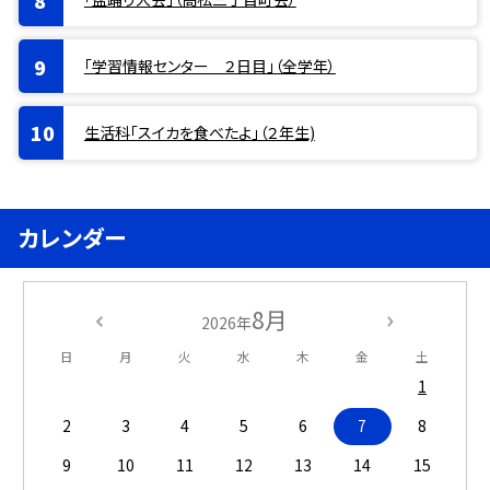
「学習情報センター ２日目」（全学年）
生活科「スイカを食べたよ」（２年生)
カレンダー
8月
2026年
日
月
火
水
木
金
土
1
2
3
4
5
6
7
8
9
10
11
12
13
14
15