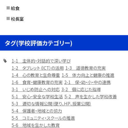
給食
校長室
タグ(学校評価カテゴリー)
1-1 主体的・対話的で深い学び
1-2 タブレット（ICT）の活用
1-3 道徳教育の充実
1-4 心の教育と生命尊重
1-5 体力向上と健康の推進
1-6 食育・健康教育の充実
2-1 保・幼・小・中の連携
3-1 いじめ防止への対応
3-2 個に応じた指導
5-1 安心・安全な学校生活
5-2 声を生かした学校改善
5-3 適切な情報公開（便り、HP、授業公開）
5-4 保護者・地域との協力
5-5 コミュニティ・スクールの推進
5-6 地域を生かした教育