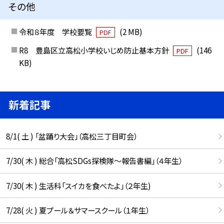
その他
令和８年度 学校要覧
(2 MB)
PDF
R8 豊島区立高松小学校いじめ防止基本方針
(146
PDF
KB)
新着記事
8/1( 土 ) 「盆踊り大会」（高松三丁目町会）
7/30( 木 ) 総合「高松SDGs探検隊〜報告書編」（４年生）
7/30( 木 ) 生活科「スイカを食べたよ」（２年生)
7/28( 火 ) 夏プール＆サマースクール（１年生）