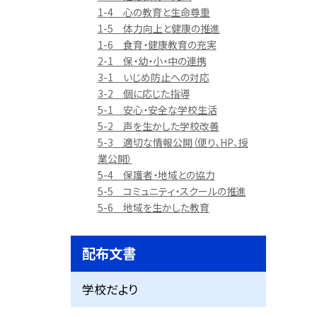
1-4 心の教育と生命尊重
1-5 体力向上と健康の推進
1-6 食育・健康教育の充実
2-1 保・幼・小・中の連携
3-1 いじめ防止への対応
3-2 個に応じた指導
5-1 安心・安全な学校生活
5-2 声を生かした学校改善
5-3 適切な情報公開（便り、HP、授
業公開）
5-4 保護者・地域との協力
5-5 コミュニティ・スクールの推進
5-6 地域を生かした教育
配布文書
学校だより