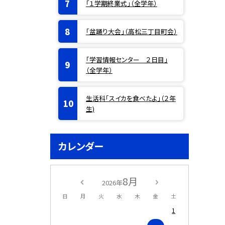
「１学期終業式」（全学年）
「盆踊り大会」（高松三丁目町会）
「学習情報センター ２日目」
（全学年）
生活科「スイカを食べたよ」（２年
生)
カレンダー
8月
2026年
日
月
火
水
木
金
土
1