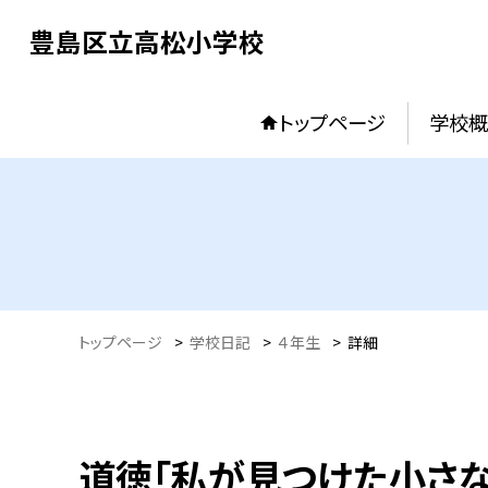
豊島区立高松小学校
トップページ
学校概
トップページ
>
学校日記
>
４年生
>
詳細
道徳「私が見つけた小さな