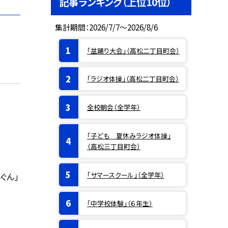
記事ランキング（上位10位）
集計期間：2026/7/7～2026/8/6
「盆踊り大会」（高松二丁目町会）
「ラジオ体操」（高松二丁目町会）
全校朝会（全学年）
「子ども 夏休みラジオ体操」
（高松三丁目町会）
「サマースクール」（全学年）
ぐん」
「中学校体験」（６年生）