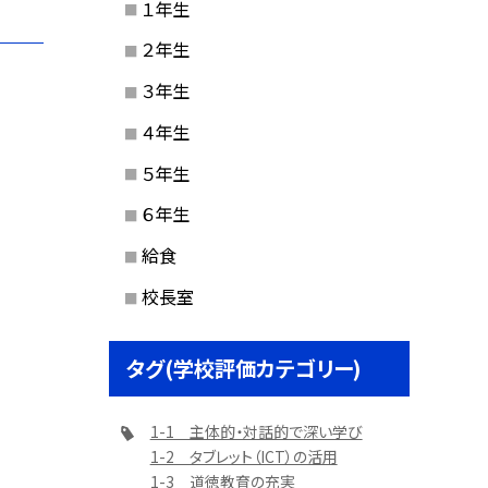
１年生
２年生
３年生
４年生
５年生
６年生
給食
校長室
タグ(学校評価カテゴリー)
1-1 主体的・対話的で深い学び
1-2 タブレット（ICT）の活用
1-3 道徳教育の充実