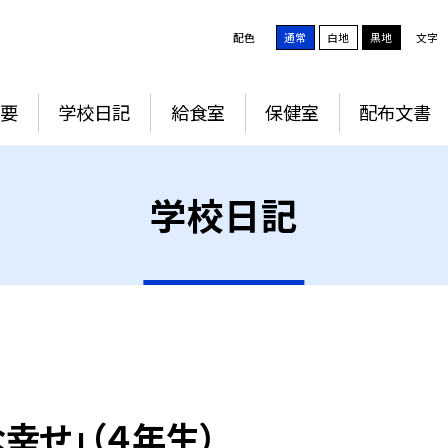
配色
通常
白地
黒地
文字
要
学校日記
給食室
保健室
配布文書
学校日記
幸せ」（４年生）