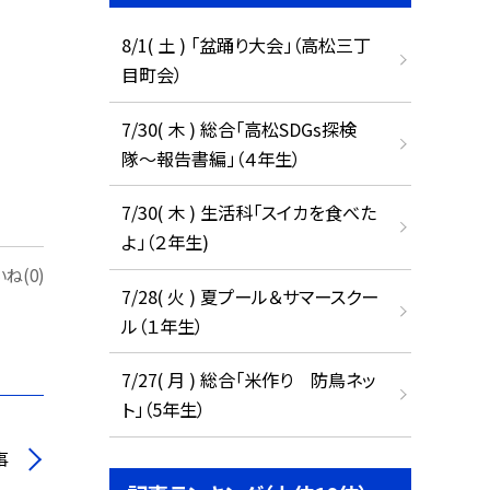
8/1( 土 ) 「盆踊り大会」（高松三丁
目町会）
7/30( 木 ) 総合「高松SDGs探検
隊〜報告書編」（４年生）
7/30( 木 ) 生活科「スイカを食べた
よ」（２年生)
ね(0)
7/28( 火 ) 夏プール＆サマースクー
ル（１年生）
7/27( 月 ) 総合「米作り 防鳥ネッ
ト」（5年生）
事