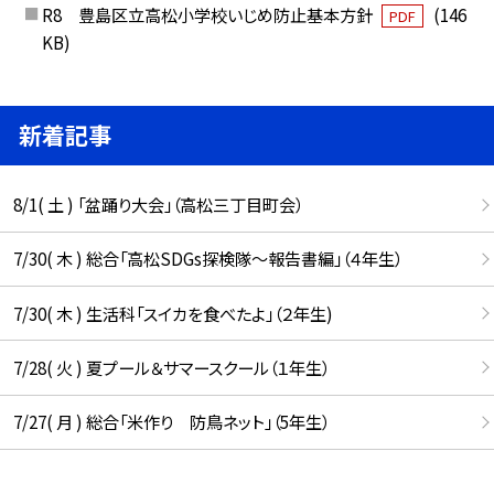
R8 豊島区立高松小学校いじめ防止基本方針
(146
PDF
KB)
新着記事
8/1( 土 ) 「盆踊り大会」（高松三丁目町会）
7/30( 木 ) 総合「高松SDGs探検隊〜報告書編」（４年生）
7/30( 木 ) 生活科「スイカを食べたよ」（２年生)
7/28( 火 ) 夏プール＆サマースクール（１年生）
7/27( 月 ) 総合「米作り 防鳥ネット」（5年生）