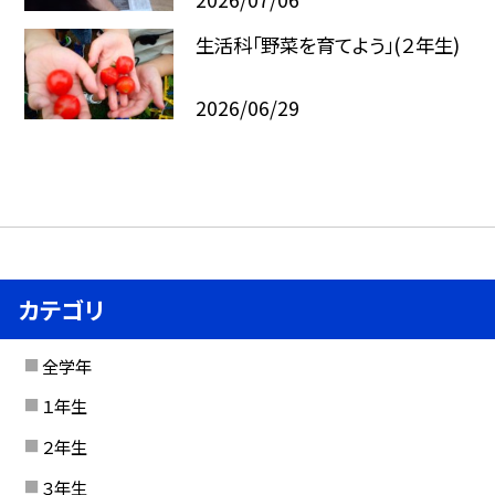
生活科「野菜を育てよう」(２年生)
2026/06/29
カテゴリ
全学年
１年生
２年生
３年生