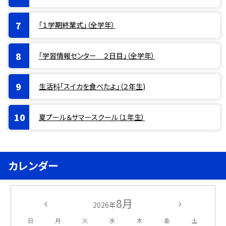
「１学期終業式」（全学年）
「学習情報センター ２日目」（全学年）
生活科「スイカを食べたよ」（２年生)
夏プール＆サマースクール（１年生）
カレンダー
8月
2026年
日
月
火
水
木
金
土