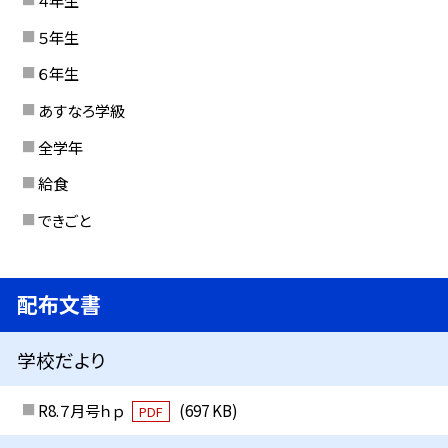
４年生
５年生
６年生
あすなろ学級
全学年
給食
できごと
配布文書
学校だより
R8.７月号ｈｐ
(697 KB)
PDF