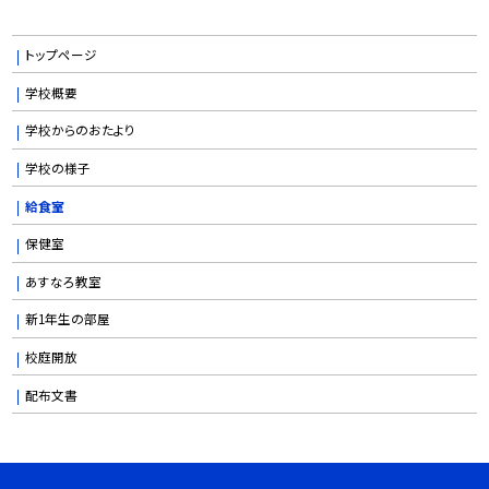
トップページ
学校概要
学校からのおたより
学校の様子
給食室
保健室
あすなろ教室
新1年生の部屋
校庭開放
配布文書