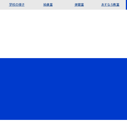
学校の様子
給食室
保健室
あすなろ教室
©豊島区立千早小学校