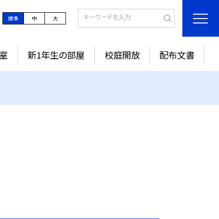
標準
中
大
室
新1年生の部屋
校庭開放
配布文書