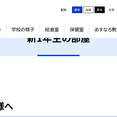
配色
通常
白地
黒地
文字
り
学校の様子
給食室
保健室
あすなろ教
新1年生の部屋
様へ