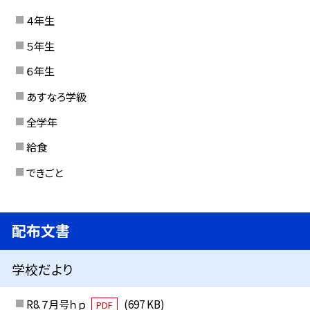
４年生
５年生
６年生
あすなろ学級
全学年
給食
できごと
配布文書
学校だより
R8.７月号ｈｐ
(697 KB)
PDF