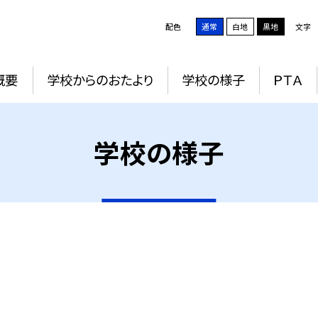
配色
通常
白地
黒地
文字
概要
学校からのおたより
学校の様子
ＰＴＡ
学校の様子