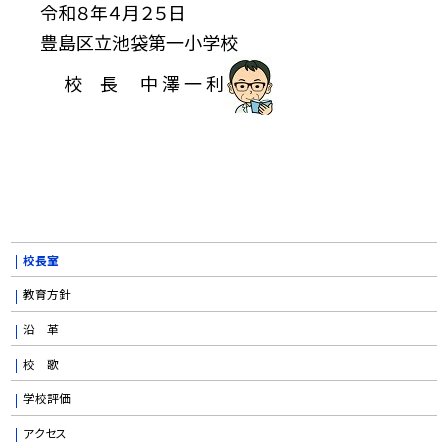
令和８年４月２５日
豊島区立池袋第一小学校
校 長 中 澤 一 利
校長室
教育方針
沿 革
校 歌
学校評価
アクセス