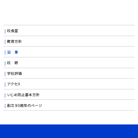
校長室
教育方針
沿 革
校 歌
学校評価
アクセス
いじめ防止基本方針
創立９０周年のページ