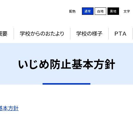
配色
通常
白地
黒地
文字
概要
学校からのおたより
学校の様子
ＰＴＡ
いじめ防止基本方針
基本方針