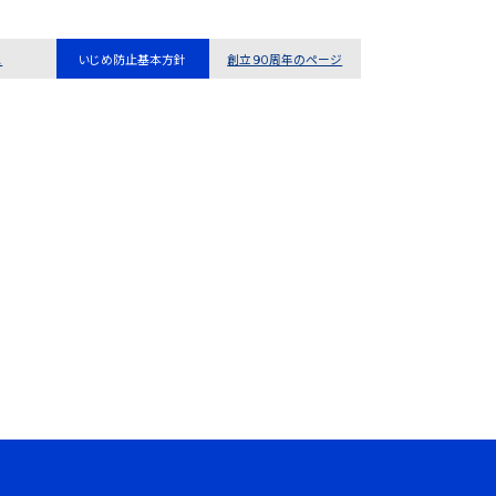
ス
いじめ防止基本方針
創立９０周年のページ