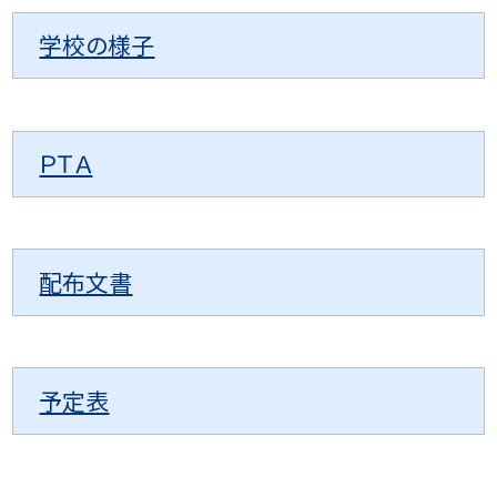
学校の様子
ＰＴＡ
配布文書
予定表