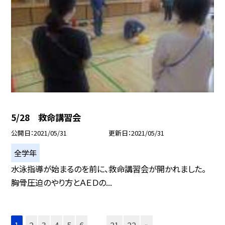
5/28 救命講習会
公開日
2021/05/31
更新日
2021/05/31
全学年
水泳指導が始まるのを前に、救命講習会が開かれました。
胸骨圧迫のやり方とＡＥＤの...
1
2
3
4
5
6
...
21
22
»