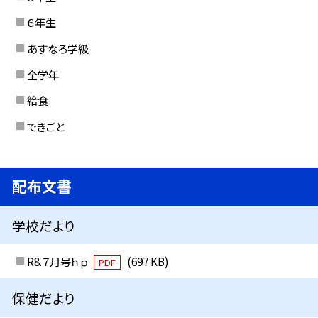
６年生
あすなろ学級
全学年
給食
できごと
配布文書
学校だより
R8.７月号ｈｐ
(697 KB)
PDF
保健だより