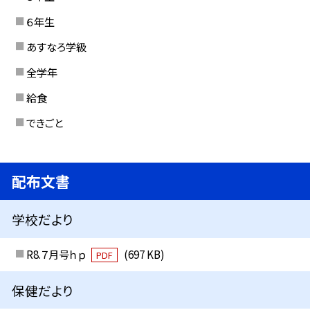
６年生
あすなろ学級
全学年
給食
できごと
配布文書
学校だより
R8.７月号ｈｐ
(697 KB)
PDF
保健だより