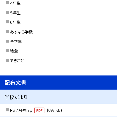
４年生
５年生
６年生
あすなろ学級
全学年
給食
できごと
配布文書
学校だより
R8.７月号ｈｐ
(697 KB)
PDF