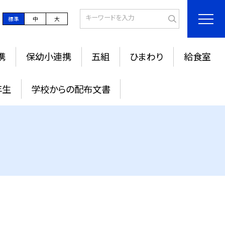
標準
中
大
携
保幼小連携
五組
ひまわり
給食室
年生
学校からの配布文書