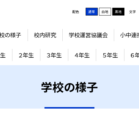
配色
通常
白地
黒地
文字
校の様子
校内研究
学校運営協議会
小中連
年生
２年生
３年生
４年生
５年生
６
学校の様子