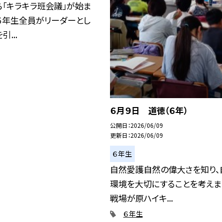
「キラキラ班会議」が始ま
６年生全員がリーダーとし
...
６月９日 道徳（６年）
公開日
2026/06/09
更新日
2026/06/09
６年生
自然愛護自然の偉大さを知り、
環境を大切にすることを考えま
戦場が原ハイキ...
６年生