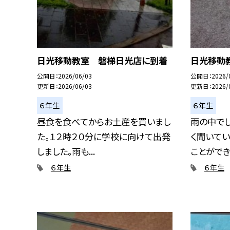
日光移動教室 磐梯日光店に到着
日光移動
公開日
2026/06/03
公開日
2026/
更新日
2026/06/03
更新日
2026/
６年生
６年生
昼食を食べてからお土産を買いまし
雨の中でし
た。１２時２０分に学校に向けて出発
く聞いてい
しました。雨も...
ことができま
６年生
６年生