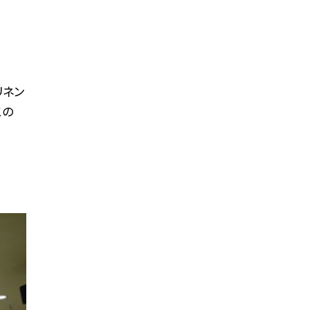
リネン
この