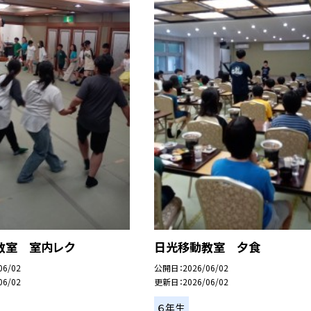
教室 室内レク
日光移動教室 夕食
06/02
公開日
2026/06/02
06/02
更新日
2026/06/02
６年生