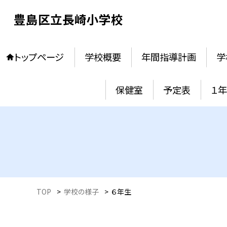
豊島区立長崎小学校
トップページ
学校概要
年間指導計画
学
保健室
予定表
１
TOP
>
学校の様子
>
６年生