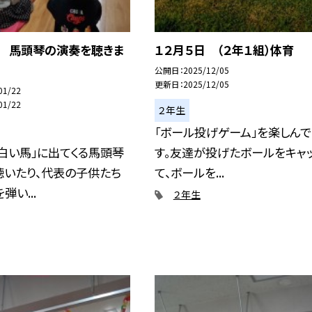
日 馬頭琴の演奏を聴きま
１２月５日 （２年１組）体育
公開日
2025/12/05
更新日
2025/12/05
01/22
01/22
２年生
「ボール投げゲーム」を楽しん
白い馬」に出てくる馬頭琴
す。友達が投げたボールをキャ
聴いたり、代表の子供たち
て、ボールを...
弾い...
２年生