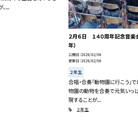
...
２月６日 １４０周年記念音楽会
年）
公開日
2026/02/06
更新日
2026/02/06
２年生
合唱・合奏「動物園に行こう」で
物園の動物を合奏で元気いっ
現することが...
２年生