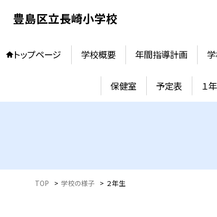
豊島区立長崎小学校
トップページ
学校概要
年間指導計画
学
保健室
予定表
１
TOP
>
学校の様子
>
２年生