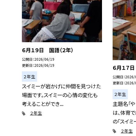
６月１９日 国語（２年）
公開日
2026/06/19
更新日
2026/06/19
６月１７日
２年生
公開日
2026/
更新日
2026/
スイミーが岩かげに仲間を見つけた
２年生
場面です。スイミーの心情の変化も
考えることができ...
主題名「や
は、体育で
２年生
の「スイミー.
２年生