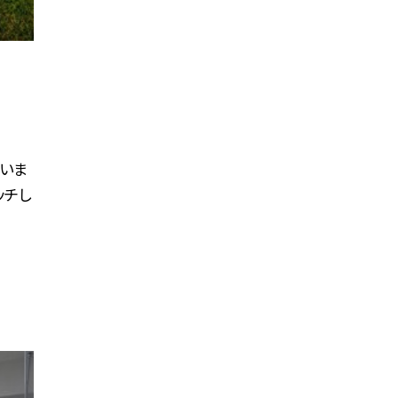
でいま
ッチし