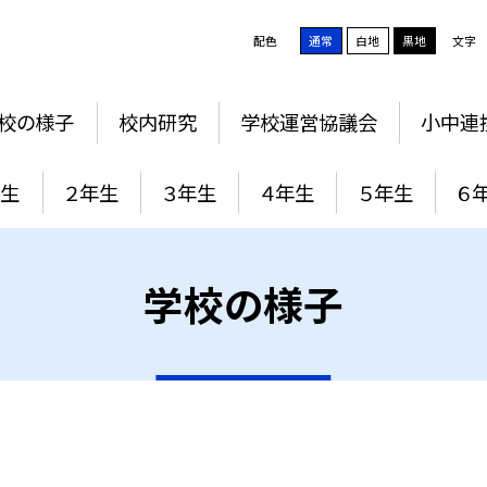
配色
通常
白地
黒地
文字
校の様子
校内研究
学校運営協議会
小中連
年生
２年生
３年生
４年生
５年生
６
学校の様子