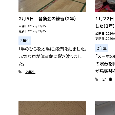
２月５日 音楽会の練習（２年）
１月２２
した（２年）
公開日
2026/02/05
更新日
2026/02/05
公開日
2026/
更新日
2026/
２年生
２年生
「手のひらを太陽に」を斉唱しました。
元気な声が体育館に響き渡りまし
「スーホの
た。
の演奏を
が馬頭琴を
２年生
２年生