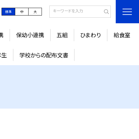
標準
中
大
携
保幼小連携
五組
ひまわり
給食室
年生
学校からの配布文書