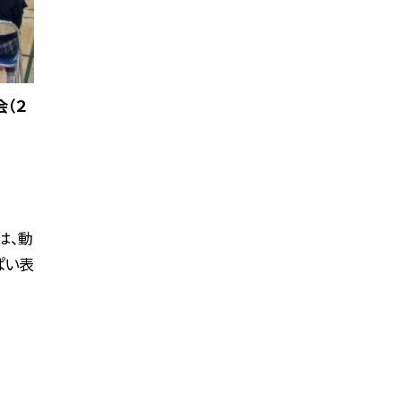
（２
は、動
ぱい表