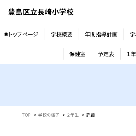
豊島区立長崎小学校
トップページ
学校概要
年間指導計画
学
保健室
予定表
１
TOP
>
学校の様子
>
２年生
>
詳細