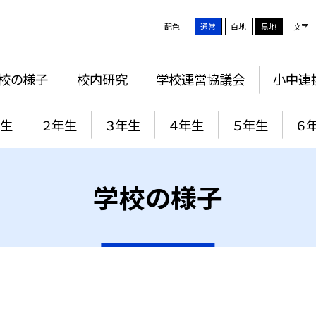
配色
通常
白地
黒地
文字
校の様子
校内研究
学校運営協議会
小中連
年生
２年生
３年生
４年生
５年生
６
学校の様子