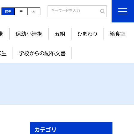
標準
中
大
携
保幼小連携
五組
ひまわり
給食室
年生
学校からの配布文書
カテゴリ