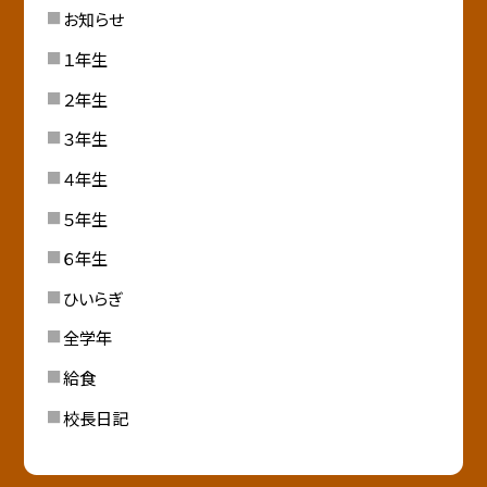
お知らせ
１年生
２年生
３年生
４年生
５年生
６年生
ひいらぎ
全学年
給食
校長日記