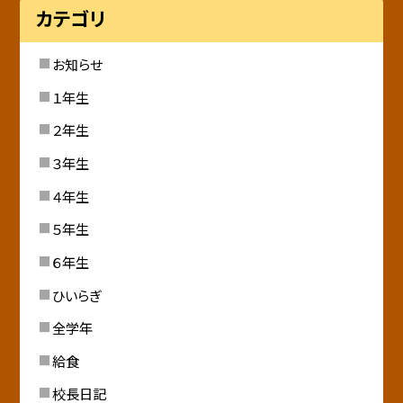
カテゴリ
お知らせ
１年生
２年生
３年生
４年生
５年生
６年生
ひいらぎ
全学年
給食
校長日記