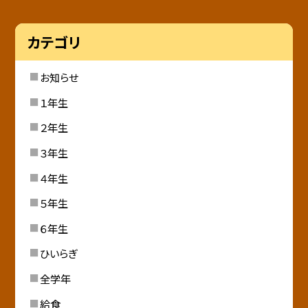
カテゴリ
お知らせ
１年生
２年生
３年生
４年生
５年生
６年生
ひいらぎ
全学年
給食