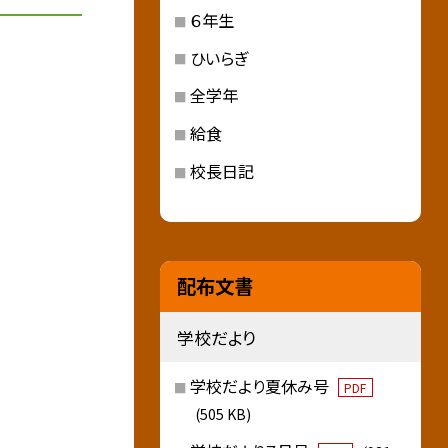
６年生
ひいらぎ
全学年
給食
校長日記
配布文書
学校だより
学校だより夏休み号
PDF
(505 KB)