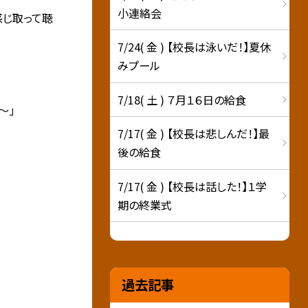
小連絡会
感じ取って聴
7/24( 金 ) 【校長は泳いだ！】夏休
みプール
7/18( 土 ) ７月１６日の給食
～」
7/17( 金 ) 【校長は悲しんだ！】最
後の給食
7/17( 金 ) 【校長は話した！】１学
期の終業式
過去記事