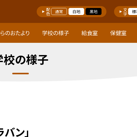
配色
文字
通常
白地
黒地
標
らのおたより
学校の様子
給食室
保健室
学校の様子
ラバン」