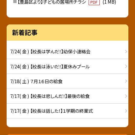
【豊島区より】子どもの居場所チラシ
(1 MB)
PDF
新着記事
7/24( 金 ) 【校長は学んだ！】幼保小連絡会
7/24( 金 ) 【校長は泳いだ！】夏休みプール
7/18( 土 ) ７月１６日の給食
7/17( 金 ) 【校長は悲しんだ！】最後の給食
7/17( 金 ) 【校長は話した！】１学期の終業式