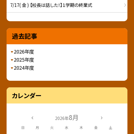
7/17( 金 ) 【校長は話した！】１学期の終業式
過去記事
2026年度
2025年度
2024年度
カレンダー
8月
2026年
日
月
火
水
木
金
土