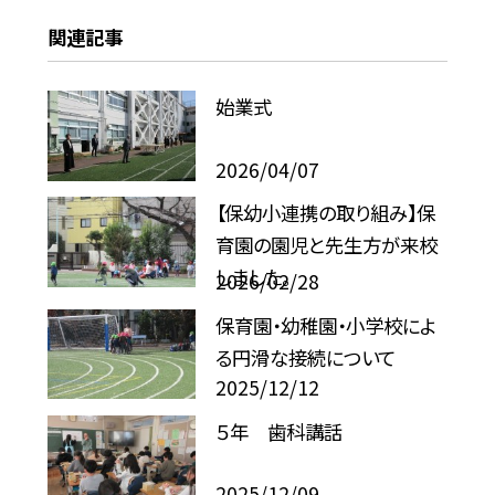
関連記事
始業式
2026/04/07
【保幼小連携の取り組み】保
育園の園児と先生方が来校
しました。
2026/02/28
保育園・幼稚園・小学校によ
る円滑な接続について
2025/12/12
５年 歯科講話
2025/12/09