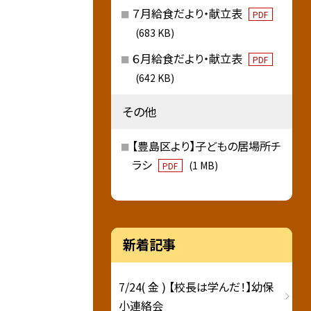
７月給食だより・献立表
PDF
(683 KB)
６月給食だより・献立表
PDF
(642 KB)
その他
【豊島区より】子どもの居場所チ
ラシ
(1 MB)
PDF
新着記事
7/24( 金 ) 【校長は学んだ！】幼保
小連絡会