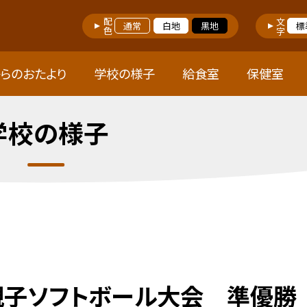
配色
文字
通常
白地
黒地
標
らのおたより
学校の様子
給食室
保健室
学校の様子
親子ソフトボール大会 準優勝