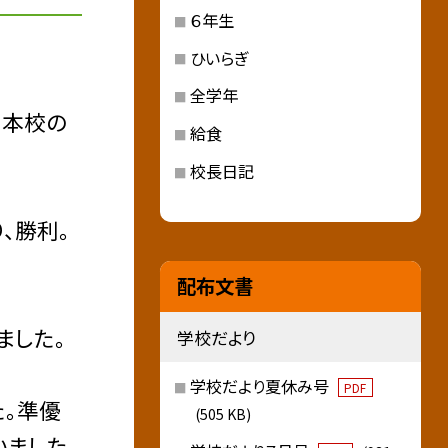
６年生
ひいらぎ
全学年
。本校の
給食
校長日記
、勝利。
配布文書
ました。
学校だより
学校だより夏休み号
PDF
た。準優
(505 KB)
いました。