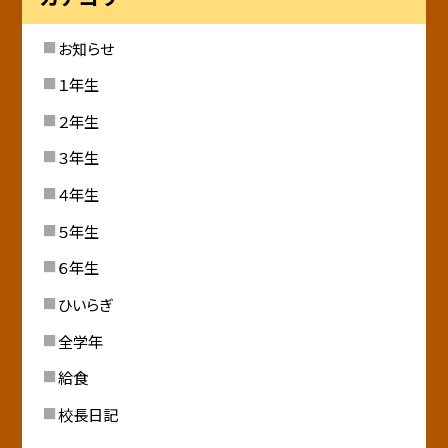
お知らせ
１年生
２年生
３年生
４年生
５年生
６年生
ひいらぎ
全学年
給食
校長日記