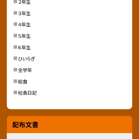
２年生
３年生
４年生
５年生
６年生
ひいらぎ
全学年
給食
校長日記
配布文書