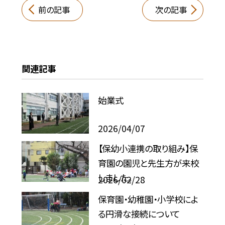
前の記事
次の記事
関連記事
始業式
2026/04/07
【保幼小連携の取り組み】保
育園の園児と先生方が来校
しました。
2026/02/28
保育園・幼稚園・小学校によ
る円滑な接続について