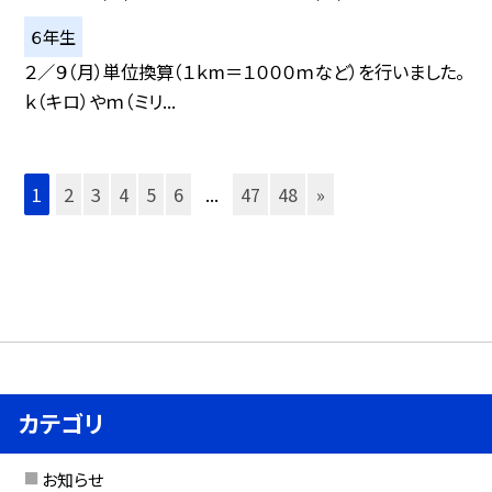
６年生
２／９（月）単位換算（１ｋm＝１０００ｍなど）を行いました。
ｋ（キロ）やｍ（ミリ...
1
2
3
4
5
6
...
47
48
»
カテゴリ
お知らせ