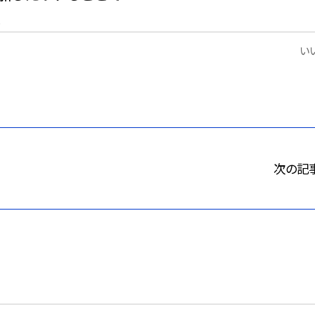
。
いい
次の記