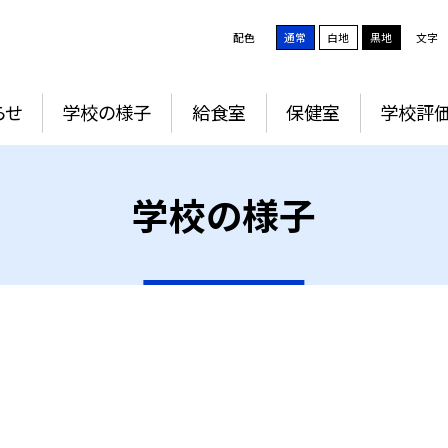
配色
通常
白地
黒地
文字
らせ
学校の様子
給食室
保健室
学校評
学校の様子