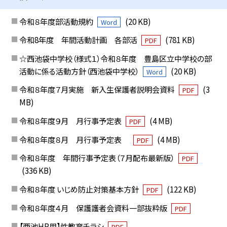
令和８年度部活動規約
(20 KB)
Word
令和8年度 年間活動計画 各部活
(781 KB)
PDF
☆西池袋中学校（様式１）令和８年度 豊島区立中学校の部
活動に係る活動方針（西池袋中学校）
(20 KB)
Word
令和８年度７月実施 新入生保護者説明会資料
(3
PDF
MB)
令和８年度９月 月行事予定表
(4 MB)
PDF
令和８年度８月 月行事予定表
(4 MB)
PDF
令和８年度 年間行事予定表（７月配布最新版）
PDF
(336 KB)
令和８年度 いじめ防止対策基本方針
(122 KB)
PDF
令和８年度４月 保護護者会資料一部抜粋版
PDF
【西池HP用】性教育チラシ
PDF