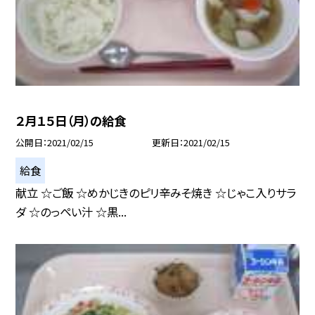
２月１５日（月）の給食
公開日
2021/02/15
更新日
2021/02/15
給食
献立 ☆ご飯 ☆めかじきのピリ辛みそ焼き ☆じゃこ入りサラ
ダ ☆のっぺい汁 ☆黒...