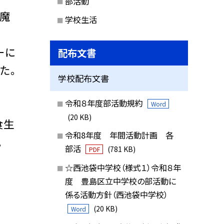
部活動
。魔
学校生活
ーに
配布文書
た。
学校配布文書
令和８年度部活動規約
Word
(20 KB)
食生
令和8年度 年間活動計画 各
。
部活
(781 KB)
PDF
☆西池袋中学校（様式１）令和８年
度 豊島区立中学校の部活動に
係る活動方針（西池袋中学校）
(20 KB)
Word