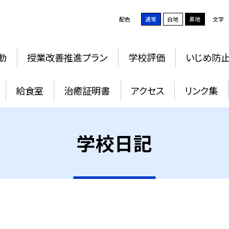
配色
通常
白地
黒地
文字
動
授業改善推進プラン
学校評価
いじめ防
給食室
治癒証明書
アクセス
リンク集
学校日記