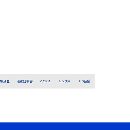
給食室
治癒証明書
アクセス
リンク集
ＣＳ会議