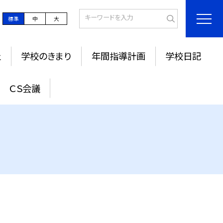
標準
中
大
止
学校のきまり
年間指導計画
学校日記
ＣＳ会議