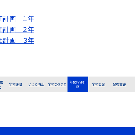
価計画 １年
価計画 ２年
価計画 ３年
推
年間指導計
学校評価
いじめ防止
学校のきまり
学校日記
配布文書
ン
画