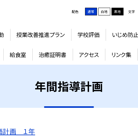
配色
通常
白地
黒地
文字
動
授業改善推進プラン
学校評価
いじめ防
給食室
治癒証明書
アクセス
リンク集
年間指導計画
価計画 １年