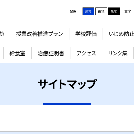
配色
通常
白地
黒地
文字
動
授業改善推進プラン
学校評価
いじめ防
給食室
治癒証明書
アクセス
リンク集
サイトマップ