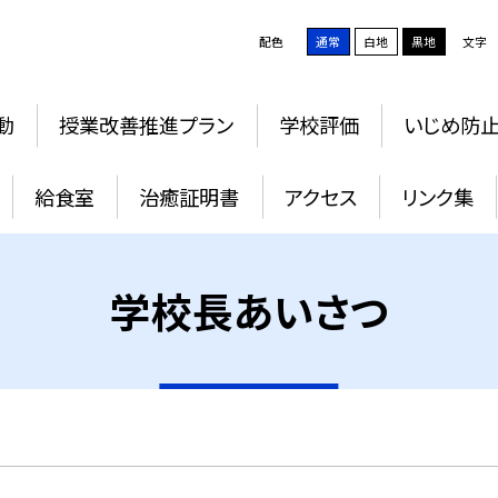
配色
通常
白地
黒地
文字
動
授業改善推進プラン
学校評価
いじめ防
給食室
治癒証明書
アクセス
リンク集
学校長あいさつ