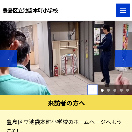
豊島区立池袋本町小学校
1
2
3
4
5
来訪者の方へ
豊島区立池袋本町小学校のホームページへよう
こそ！