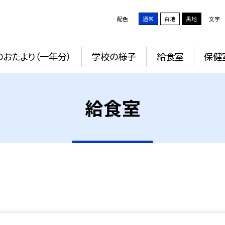
配色
通常
白地
黒地
文字
おたより（一年分）
学校の様子
給食室
保健
給食室