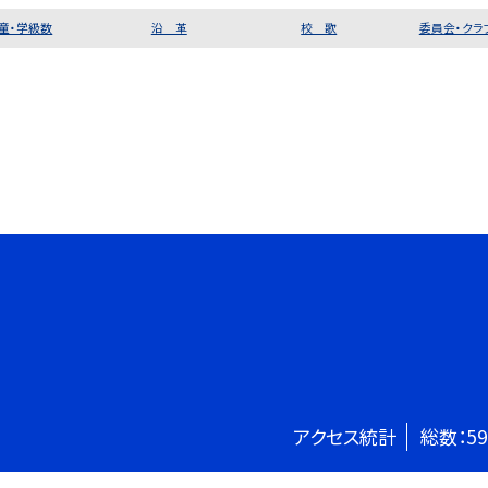
童・学級数
沿 革
校 歌
委員会・クラ
アクセス統計
総数：
59