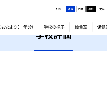
配色
通常
白地
黒地
文字
おたより（一年分）
学校の様子
給食室
保健
学校評価