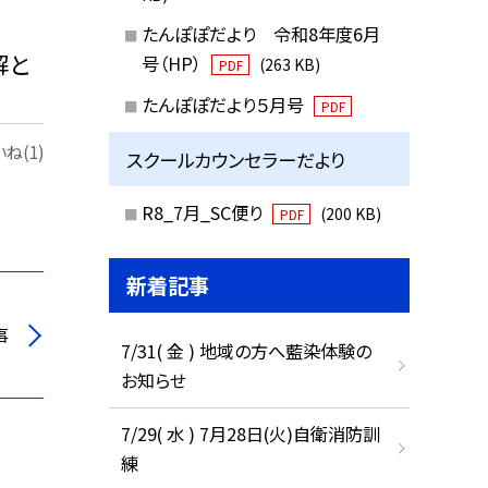
たんぽぽだより 令和8年度6月
解と
号（HP）
(263 KB)
PDF
たんぽぽだより５月号
PDF
ね(1)
スクールカウンセラーだより
R8_7月_SC便り
(200 KB)
PDF
新着記事
事
7/31( 金 ) 地域の方へ藍染体験の
お知らせ
7/29( 水 ) 7月28日(火)自衛消防訓
練