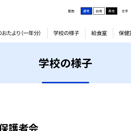
配色
通常
白地
黒地
文字
おたより（一年分）
学校の様子
給食室
保健
学校の様子
/保護者会