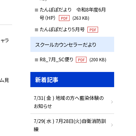
たんぽぽだより 令和8年度6月
号（HP）
(263 KB)
PDF
たんぽぽだより５月号
PDF
キャラ
スクールカウンセラーだより
R8_7月_SC便り
(200 KB)
PDF
新着記事
ウム見
7/31( 金 ) 地域の方へ藍染体験の
お知らせ
7/29( 水 ) 7月28日(火)自衛消防訓
練