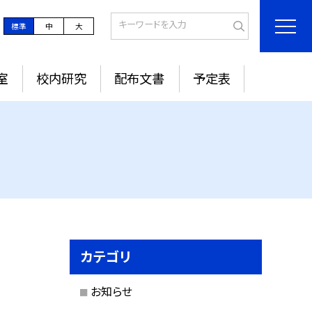
標準
中
大
室
校内研究
配布文書
予定表
カテゴリ
お知らせ