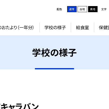
配色
通常
白地
黒地
文字
おたより（一年分）
学校の様子
給食室
保健
学校の様子
道キャラバン