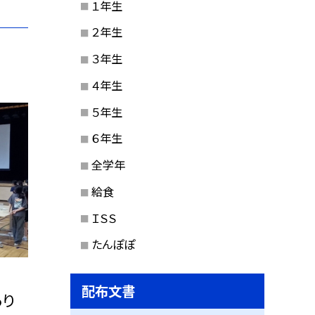
１年生
２年生
３年生
４年生
５年生
６年生
全学年
給食
ＩＳＳ
たんぽぽ
配布文書
あり